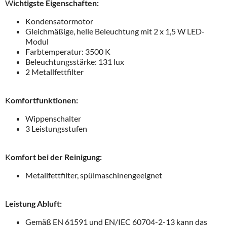
W
ichtigste Eigenschaften:
Kondensatormotor
Gleichmäßige, helle Beleuchtung mit 2 x 1,5 W LED-
Modul
Farbtemperatur: 3500 K
Beleuchtungsstärke: 131 lux
2 Metallfettfilter
K
omfortfunktionen:
Wippenschalter
3 Leistungsstufen
K
omfort bei der Reinigung:
Metallfettfilter, spülmaschinengeeignet
L
eistung Abluft:
Gemäß EN 61591 und EN/IEC 60704-2-13 kann das