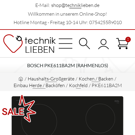
E-Mail:
shop@techniklieben.de
Willkommen in unserem Online-Shop!
Hotline Montag - Freitag 10-14 Uhr: 075425589010
0
BOSCH PKE611BA2M (RAHMENLOS)
/
Haushalts-Großgeräte
/
Kochen / Backen
/
Einbau Herde / Backöfen
/
Kochfeld
/
PKE611BA2M