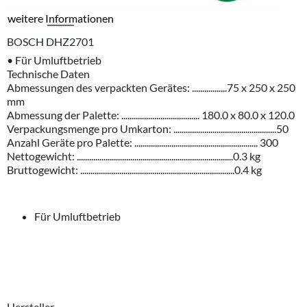
weitere Informationen
BOSCH DHZ2701
•
F
ü
r
Umluftbetrieb
Technische
Daten
Abmessungen
des
verpackten
Ger
ä
tes
: .................75
x
250
x
250
mm
Abmessung
der
Palette
: ...................................... 180.0
x
80.0
x
120.0
Verpackungsmenge
pro
Umkarton
: ..................................................50
Anzahl
Ger
ä
te
pro
Palette
: ............................................................ 300
Nettogewicht
: ............................................................................0.3
kg
Bruttogewicht
: ...........................................................................0.4
kg
Für Umluftbetrieb
Hersteller