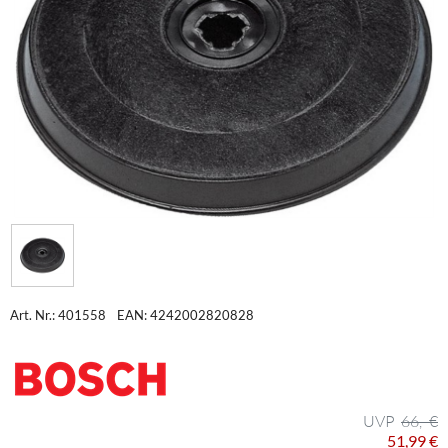
Art. Nr.: 401558
EAN: 4242002820828
66,- €
51,99 €