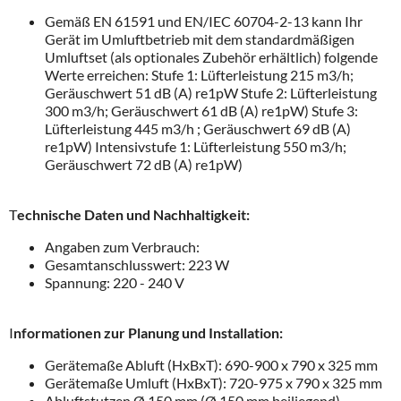
Gemäß EN 61591 und EN/IEC 60704-2-13 kann Ihr
Gerät im Umluftbetrieb mit dem standardmäßigen
Umluftset (als optionales Zubehör erhältlich) folgende
Werte erreichen: Stufe 1: Lüfterleistung 215 m3/h;
Geräuschwert 51 dB (A) re1pW Stufe 2: Lüfterleistung
300 m3/h; Geräuschwert 61 dB (A) re1pW) Stufe 3:
Lüfterleistung 445 m3/h ; Geräuschwert 69 dB (A)
re1pW) Intensivstufe 1: Lüfterleistung 550 m3/h;
Geräuschwert 72 dB (A) re1pW)
T
echnische Daten und Nachhaltigkeit:
Angaben zum Verbrauch:
Gesamtanschlusswert: 223 W
Spannung: 220 - 240 V
I
nformationen zur Planung und Installation:
Gerätemaße Abluft (HxBxT): 690-900 x 790 x 325 mm
Gerätemaße Umluft (HxBxT): 720-975 x 790 x 325 mm
Abluftstutzen Ø 150 mm (Ø 150 mm beiliegend)