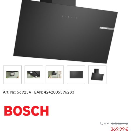
Art. Nr.: 569254
EAN: 4242005396283
1.116,- €
369,99 €