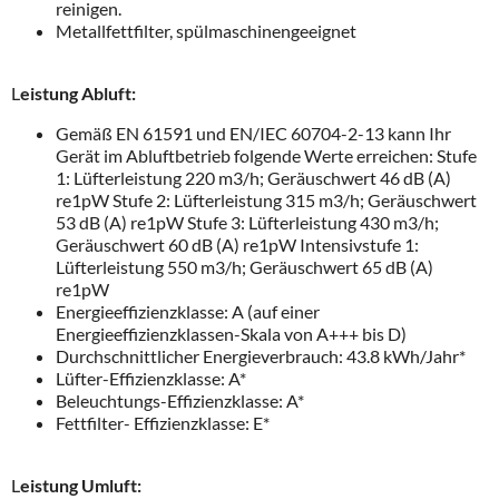
reinigen.
Metallfettfilter, spülmaschinengeeignet
L
eistung Abluft:
Gemäß EN 61591 und EN/IEC 60704-2-13 kann Ihr
Gerät im Abluftbetrieb folgende Werte erreichen: Stufe
1: Lüfterleistung 220 m3/h; Geräuschwert 46 dB (A)
re1pW Stufe 2: Lüfterleistung 315 m3/h; Geräuschwert
53 dB (A) re1pW Stufe 3: Lüfterleistung 430 m3/h;
Geräuschwert 60 dB (A) re1pW Intensivstufe 1:
Lüfterleistung 550 m3/h; Geräuschwert 65 dB (A)
re1pW
Energieeffizienzklasse: A (auf einer
Energieeffizienzklassen-Skala von A+++ bis D)
Durchschnittlicher Energieverbrauch: 43.8 kWh/Jahr*
Lüfter-Effizienzklasse: A*
Beleuchtungs-Effizienzklasse: A*
Fettfilter- Effizienzklasse: E*
L
eistung Umluft: