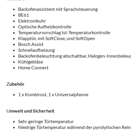
Backofenassistent mit Sprachsteuerung
BE61
Elektronikuhr
Optische Aufheizkontrolle
Temperaturvorschlag Ist-Temperaturkontrolle
Klapptür, mit SoftClose, und SoftOpen
Bosch Assist
Schnellaufheizung
Backofenbeleuchtung abschaltbar, Halogen-Innenbeleu
Kühlgebläse
Home Connect
Z
ubehör
1 x Kombirost, 1 x Universalpfanne
U
mwelt und Sicherheit
Sehr geringe Türtemperatur
Niedrige Türtemperatur während der pyrolytischen Rei