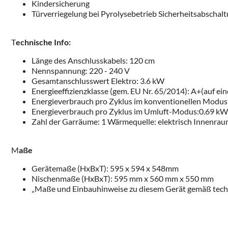
Kindersicherung
Türverriegelung bei Pyrolysebetrieb Sicherheitsabschal
T
echnische Info:
Länge des Anschlusskabels: 120 cm
Nennspannung: 220 - 240 V
Gesamtanschlusswert Elektro: 3.6 kW
Energieeffizienzklasse (gem. EU Nr. 65/2014): A+(auf ein
Energieverbrauch pro Zyklus im konventionellen Modu
Energieverbrauch pro Zyklus im Umluft-Modus:0.69 k
Zahl der Garräume: 1 Wärmequelle: elektrisch Innenra
M
aße
Gerätemaße (HxBxT): 595 x 594 x 548mm
Nischenmaße (HxBxT): 595 mm x 560 mm x 550 mm
„Maße und Einbauhinweise zu diesem Gerät gemäß tech