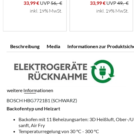
33,99 €
UVP
56,- €
33,99 €
UVP
49,- €
inkl. 19% MwSt.
inkl. 19% MwSt.
Beschreibung
Media
Informationen zur Produktsich
weitere Informationen
BOSCH HBG7721B1 (SCHWARZ)
Backofentyp und Heizart
Backofen mit 11 Beheizungsarten: 3D Heißluft, Ober-/Unte
sanft, Air Fry
Temperaturregelung von 30 °C - 300 °C