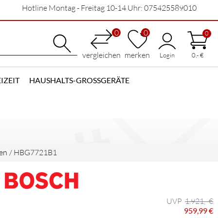
Hotline Montag - Freitag 10-14 Uhr: 075425589010
0
0
0
vergleichen
merken
Login
0,- €
IZEIT
HAUSHALTS-GROSSGERÄTE
en
/
HBG7721B1
1.921,- €
959,99 €