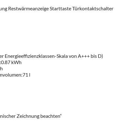
tung Restwärmeanzeige Starttaste Türkontaktschalter
er Energieeffizienzklassen-Skala von A+++ bis D)
s:0.87 kWh
Wh
umvolumen:71 l
nischer Zeichnung beachten“