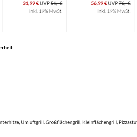
31,99 €
UVP
51,- €
56,99 €
UVP
76,- €
inkl. 19% MwSt.
inkl. 19% MwSt.
erheit
rhitze, Umluftgrill, Großflächengrill, Kleinflächengrill, Pizzastu