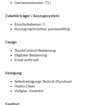
Garraumvolumen: 71 l
Z
ubehörträger / Auszugssystem:
Einschubebenen: 5
Auszug nachrüstbar, pyrolysefähig
D
esign
TouchControl-Bedienung
Digitaler Bedienring
Email anthrazit
R
einigung
Selbstreinigungs-Technik (Pyrolyse)
Hydro Clean
Vollglas- Innentür
K
omfort