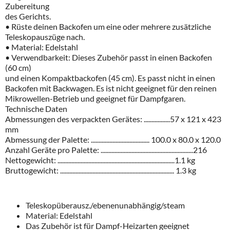
Zubereitung
des
Gerichts
.
•
R
ü
ste
deinen
Backofen
um
eine
oder
mehrere
zus
ä
tzliche
Teleskopausz
ü
ge
nach
.
•
Material
:
Edelstahl
•
Verwendbarkeit
:
Dieses
Zubeh
ö
r
passt
in
einen
Backofen
(60
cm
)
und
einen
Kompaktbackofen
(45
cm
).
Es
passt
nicht
in
einen
Backofen
mit
Backwagen
.
Es
ist
nicht
geeignet
f
ü
r
den
reinen
Mikrowellen
-
Betrieb
und
geeignet
f
ü
r
Dampfgaren
.
Technische
Daten
Abmessungen
des
verpackten
Ger
ä
tes
: .................57
x
121
x
423
mm
Abmessung
der
Palette
: ...................................... 100.0
x
80.0
x
120.0
Anzahl
Ger
ä
te
pro
Palette
: ............................................................216
Nettogewicht
: ............................................................................1.1
kg
Bruttogewicht
: .......................................................................... 1.3
kg
Teleskopüberausz./ebenenunabhängig/steam
Material: Edelstahl
Das Zubehör ist für Dampf-Heizarten geeignet