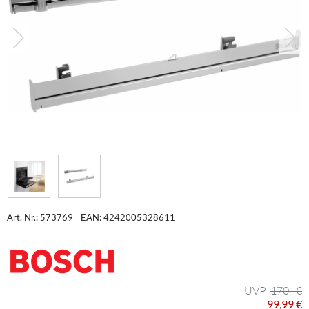
Art. Nr.: 573769
EAN: 4242005328611
170,- €
99,99 €