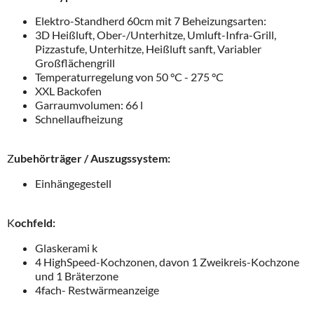
Elektro-Standherd 60cm mit 7 Beheizungsarten:
3D Heißluft, Ober-/Unterhitze, Umluft-Infra-Grill,
Pizzastufe, Unterhitze, Heißluft sanft, Variabler
Großflächengrill
Temperaturregelung von 50 °C - 275 °C
XXL Backofen
Garraumvolumen: 66 l
Schnellaufheizung
Z
ubehörträger / Auszugssystem:
Einhängegestell
K
ochfeld:
Glaskerami k
4 HighSpeed-Kochzonen, davon 1 Zweikreis-Kochzone
und 1 Bräterzone
4fach- Restwärmeanzeige