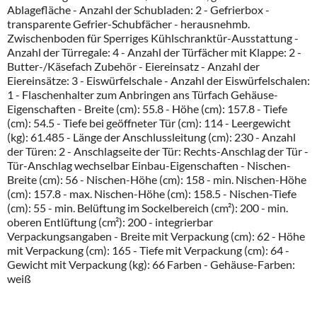
Ablagefläche - Anzahl der Schubladen: 2 - Gefrierbox -
transparente Gefrier-Schubfächer - herausnehmb.
Zwischenboden für Sperriges Kühlschranktür-Ausstattung -
Anzahl der Türregale: 4 - Anzahl der Türfächer mit Klappe: 2 -
Butter-/Käsefach Zubehör - Eiereinsatz - Anzahl der
Eiereinsätze: 3 - Eiswürfelschale - Anzahl der Eiswürfelschalen:
1 - Flaschenhalter zum Anbringen ans Türfach Gehäuse-
Eigenschaften - Breite (cm): 55.8 - Höhe (cm): 157.8 - Tiefe
(cm): 54.5 - Tiefe bei geöffneter Tür (cm): 114 - Leergewicht
(kg): 61.485 - Länge der Anschlussleitung (cm): 230 - Anzahl
der Türen: 2 - Anschlagseite der Tür: Rechts-Anschlag der Tür -
Tür-Anschlag wechselbar Einbau-Eigenschaften - Nischen-
Breite (cm): 56 - Nischen-Höhe (cm): 158 - min. Nischen-Höhe
(cm): 157.8 - max. Nischen-Höhe (cm): 158.5 - Nischen-Tiefe
(cm): 55 - min. Belüftung im Sockelbereich (cm²): 200 - min.
oberen Entlüftung (cm²): 200 - integrierbar
Verpackungsangaben - Breite mit Verpackung (cm): 62 - Höhe
mit Verpackung (cm): 165 - Tiefe mit Verpackung (cm): 64 -
Gewicht mit Verpackung (kg): 66 Farben - Gehäuse-Farben:
weiß