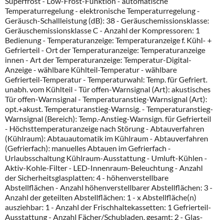
Superfrost - Low-Frost-Funktion - automatische
Temperaturregelung - elektronische Temperaturregelung -
Geräusch-Schallleistung (dB): 38 - Geräuschemissionsklasse:
Geräuschemissionsklasse C - Anzahl der Kompressoren: 1
Bedienung - Temperaturanzeige: Temperaturanzeige f. Kühl- +
Gefrierteil - Ort der Temperaturanzeige: Temperaturanzeige
innen - Art der Temperaturanzeige: Temperatur-Digital-
Anzeige - wählbare Kühlteil-Temperatur - wählbare
Gefrierteil-Temperatur - Temperaturwahl: Temp. für Gefriert.
unabh. vom Kühlteil - Tür offen-Warnsignal (Art): akustisches
Tür offen-Warnsignal - Temperaturanstieg-Warnsignal (Art):
opt.+akust. Temperaturanstieg-Warnsig. - Temperaturanstieg-
Warnsignal (Bereich): Temp.-Anstieg-Warnsign. für Gefrierteil
- Höchsttemperaturanzeige nach Störung - Abtauverfahren
(Kühlraum): Abtauautomatik im Kühlraum - Abtauverfahren
(Gefrierfach): manuelles Abtauen im Gefrierfach -
Urlaubsschaltung Kühlraum-Ausstattung - Umluft-Kühlen -
Aktiv-Kohle-Filter - LED-Innenraum-Beleuchtung - Anzahl
der Sicherheitsglasplatten: 4 - höhenverstellbare
Abstellflächen - Anzahl höhenverstellbarer Abstellflächen: 3 -
Anzahl der geteilten Abstellflächen: 1 - x Abstellfläche(n)
ausziehbar: 1 - Anzahl der Frischhaltekassetten: 1 Gefrierteil-
Ausstattung - Anzahl Fächer/Schubladen, gesamt: 2 - Glas-