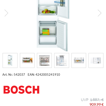
Art. Nr.: 542037
EAN: 4242005241910
1.887,- €
909,99 €