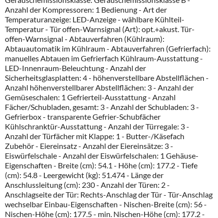
Anzahl der Kompressoren: 1 Bedienung - Art der
Temperaturanzeige: LED-Anzeige - wählbare Kühlteil-
Temperatur - Tür offen-Warnsignal (Art): opt.+akust. Tür-
offen-Warnsignal - Abtauverfahren (Kühlraum):
Abtauautomatik im Kühlraum - Abtauverfahren (Gefrierfach):
manuelles Abtauen im Gefrierfach Kühlraum-Ausstattung -
LED-Innenraum-Beleuchtung - Anzahl der
Sicherheitsglasplatten: 4 - höhenverstellbare Abstellflächen -
Anzahl höhenverstellbarer Abstellflächen: 3 - Anzahl der
Gemüseschalen: 1 Gefrierteil-Ausstattung - Anzahl
Fächer/Schubladen, gesamt: 3 - Anzahl der Schubladen: 3 -
Gefrierbox - transparente Gefrier-Schubfächer
Kühlschranktür-Ausstattung - Anzahl der Türregale: 3 -
Anzahl der Türfächer mit Klappe: 1 - Butter-/Käsefach
Zubehör - Eiereinsatz - Anzahl der Eiereinsätze: 3 -
Eiswürfelschale - Anzahl der Eiswürfelschalen: 1 Gehäuse-
Eigenschaften - Breite (cm): 54.1 - Höhe (cm): 177.2 - Tiefe
(cm): 54.8 - Leergewicht (kg): 51.474 - Länge der
Anschlussleitung (cm): 230 - Anzahl der Türen: 2 -
Anschlagseite der Tür: Rechts-Anschlag der Tür - Tür-Anschlag
wechselbar Einbau-Eigenschaften - Nischen-Breite (cm): 56 -
Nischen-Höhe (cm): 177.5 - min. Nischen-Höhe (cm): 177.2 -