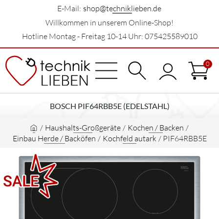
E-Mail:
shop@techniklieben.de
Willkommen in unserem Online-Shop!
Hotline Montag - Freitag 10-14 Uhr: 075425589010
0
BOSCH PIF64RBB5E (EDELSTAHL)
/
Haushalts-Großgeräte
/
Kochen / Backen
/
Einbau Herde / Backöfen
/
Kochfeld autark
/
PIF64RBB5E