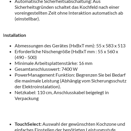
Automatische Sicherheitsabschaltung: Aus
Sicherheitsgründen schaltet das Kochfeld nach einer
voreingestellten Zeit ohne Interaktion automatisch ab
(einstellbar).
I
nstallation
Abmessungen des Gerätes (HxBxT mm): 55 x 583 x 513
Erforderliche Nischengröße (HxBxT mm : 55 x 560 x
(490 - 500)
Minimale Arbeitsplattenstärke: 16 mm
Gesamtanschlusswert: 7400 W
PowerManagement Funktion: Begrenzen Sie bei Bedarf
die maximale Leistung (Abhängig vom Sicherungsschutz
der Elektroinstalation).
Netzkabel: 110 cm, Anschlusskabel beigelegt in
Verpackung
TouchSelect:
Auswahl der gewünschten Kochzone und
einfaches Einstellen der benötigten Leistungsstufe.