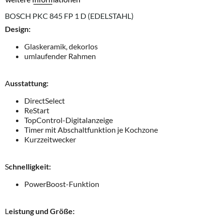
BOSCH PKC 845 FP 1 D (EDELSTAHL)
Design:
Glaskeramik, dekorlos
umlaufender Rahmen
A
usstattung:
DirectSelect
ReStart
TopControl-Digitalanzeige
Timer mit Abschaltfunktion je Kochzone
Kurzzeitwecker
S
chnelligkeit:
PowerBoost-Funktion
L
eistung und Größe: