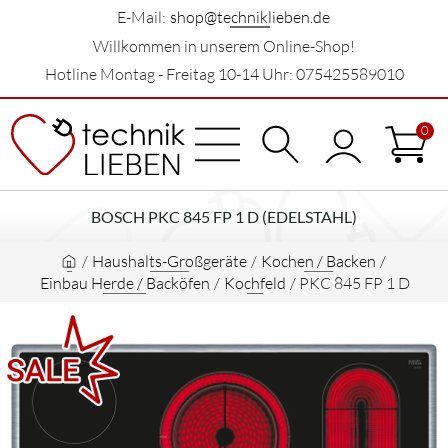
E-Mail:
shop@techniklieben.de
Willkommen in unserem Online-Shop!
Hotline Montag - Freitag 10-14 Uhr: 075425589010
0
BOSCH PKC 845 FP 1 D (EDELSTAHL)
/
Haushalts-Großgeräte
/
Kochen / Backen
/
Einbau Herde / Backöfen
/
Kochfeld
/
PKC 845 FP 1 D