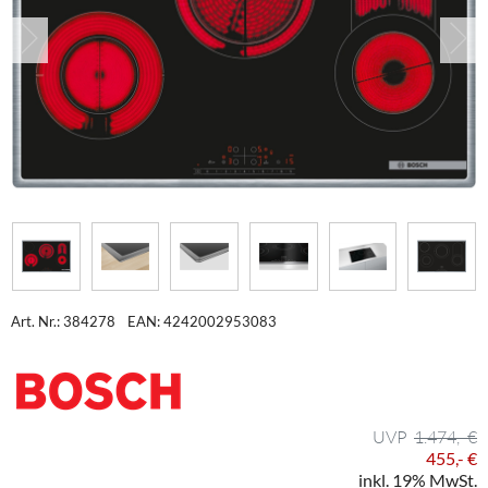
Art. Nr.: 384278
EAN: 4242002953083
1.474,- €
455,- €
inkl. 19% MwSt.