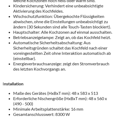
welche Kochzonen noch heiß oder warm sind.
Kindersicherung: Verhindert eine unbeabsichtigte
Aktivierung des Kochfeldes.
Wischschutzfunktion: Übergekochte Flüssigkeiten
abwischen, ohne die Einstellungen unbeabsichtigt zu
ändern (30 Sekunden sind alle Touch-Tasten blockiert).
Hauptschalter: Alle Kochzonen auf einmal ausschalten.
Betriebsanzeigelampe: Zeigt an, ob das Kochfeld heizt.
Automatische Sicherheitsabschaltung: Aus
Sicherheitsgründen schaltet das Kochfeld nach einer
voreingestellten Zeit ohne Interaktion automatisch ab
(einstellbar).
Energieverbrauchsanzeige: zeigt den Stromverbrauch
des letzten Kochvorgangs an.
I
nstallation
Maße des Gerätes (HxBxT mm): 48 x 583 x 513
Erforderliche Nischengröße (HxBxT mm): 48 x 560 x
(490 - 500)
Minimale Arbeitsplattenstärke: 16 mm
Gesamtanschlusswert: 8300 W