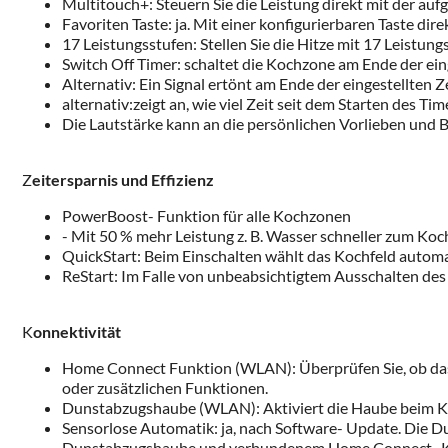
Multitouch+: Steuern Sie die Leistung direkt mit der auf
Favoriten Taste: ja. Mit einer konfigurierbaren Taste dire
17 Leistungsstufen: Stellen Sie die Hitze mit 17 Leistun
Switch Off Timer: schaltet die Kochzone am Ende der einges
Alternativ: Ein Signal ertönt am Ende der eingestellten Ze
alternativ:zeigt an, wie viel Zeit seit dem Starten des Time
Die Lautstärke kann an die persönlichen Vorlieben und 
Z
eitersparnis und Effizienz
PowerBoost- Funktion für alle Kochzonen
- Mit 50 % mehr Leistung z. B. Wasser schneller zum Koch
QuickStart: Beim Einschalten wählt das Kochfeld autom
ReStart: Im Falle von unbeabsichtigtem Ausschalten des 
K
onnektivität
Home Connect Funktion (WLAN): Überprüfen Sie, ob das 
oder zusätzlichen Funktionen.
Dunstabzugshaube (WLAN): Aktiviert die Haube beim Ko
Sensorlose Automatik: ja, nach Software- Update. Die D
Dunstabzugshaube und verbundenem Home Connect- K