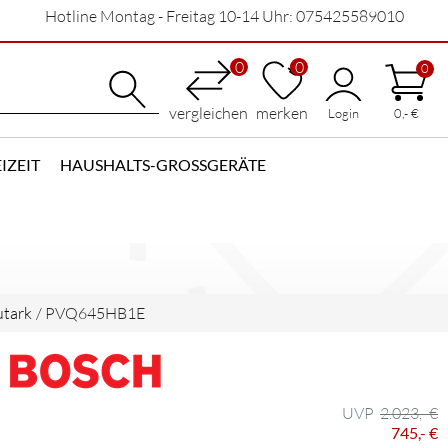
Hotline Montag - Freitag 10-14 Uhr: 075425589010
0
0
0
vergleichen
merken
Login
0,- €
IZEIT
HAUSHALTS-GROSSGERÄTE
utark
/
PVQ645HB1E
2.023,- €
745,- €