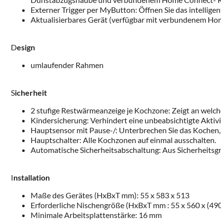
Externer Trigger per MyButton: Öffnen Sie das intellige
Aktualisierbares Gerät (verfügbar mit verbundenem Hom
D
esign
umlaufender Rahmen
S
icherheit
2 stufige Restwärmeanzeige je Kochzone: Zeigt an welc
Kindersicherung: Verhindert eine unbeabsichtigte Aktiv
Hauptsensor mit Pause-/: Unterbrechen Sie das Kochen, z
Hauptschalter: Alle Kochzonen auf einmal ausschalten.
Automatische Sicherheitsabschaltung: Aus Sicherheitsgrü
I
nstallation
Maße des Gerätes (HxBxT mm): 55 x 583 x 513
Erforderliche Nischengröße (HxBxT mm : 55 x 560 x (490
Minimale Arbeitsplattenstärke: 16 mm