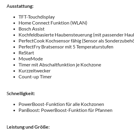
A
usstattung:
TFT-Touchdisplay
Home Connect Funktion (WLAN)
Bosch Assist
Kochfeldbasierte Haubensteuerung (mit passender Hau
PerfectCook Kochsensor fähig (Sensor als Sonderzubehör
PerfectFry Bratsensor mit 5 Temperaturstufen
ReStart
MoveMode
Timer mit Abschaltfunktion je Kochzone
Kurzzeitwecker
Count-up Timer
S
chnelligkeit:
PowerBoost-Funktion für alle Kochzonen
PanBoost: PowerBoost-Funktion für Pfannen
L
eistung und Größe: