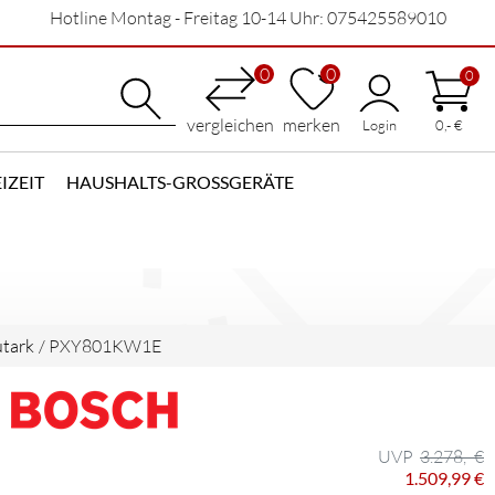
Hotline Montag - Freitag 10-14 Uhr: 075425589010
0
0
0
vergleichen
merken
Login
0,- €
IZEIT
HAUSHALTS-GROSSGERÄTE
utark
/
PXY801KW1E
3.278,- €
1.509,99 €