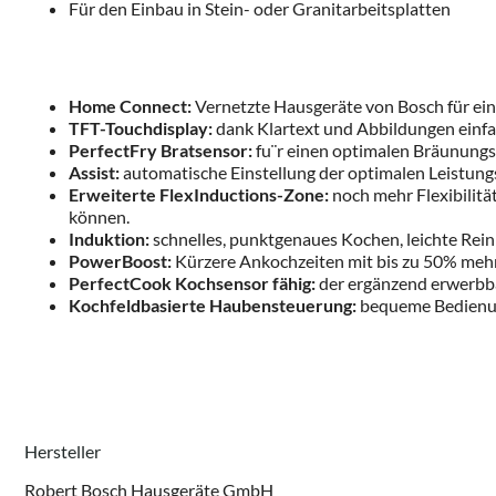
Für den Einbau in Stein- oder Granitarbeitsplatten
Home Connect:
Vernetzte Hausgeräte von Bosch für eine
TFT-Touchdisplay:
dank Klartext und Abbildungen einfa
PerfectFry Bratsensor:
fu¨r einen optimalen Bräunungs
Assist:
automatische Einstellung der optimalen Leistung
Erweiterte FlexInductions-Zone:
noch mehr Flexibilit
können.
Induktion:
schnelles, punktgenaues Kochen, leichte Rei
PowerBoost:
Kürzere Ankochzeiten mit bis zu 50% mehr
PerfectCook Kochsensor fähig:
der ergänzend erwerbba
Kochfeldbasierte Haubensteuerung:
bequeme Bedienun
Hersteller
Robert Bosch Hausgeräte GmbH