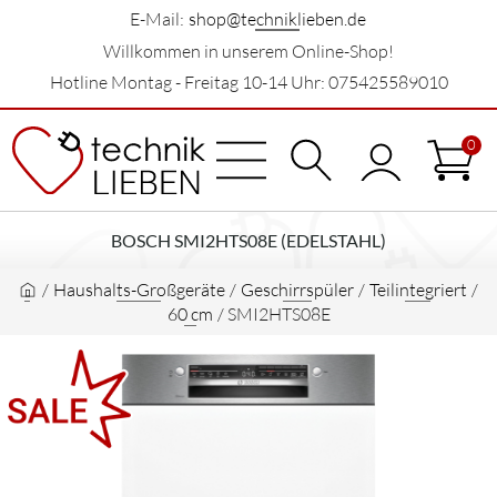
E-Mail:
shop@techniklieben.de
Willkommen in unserem Online-Shop!
Hotline Montag - Freitag 10-14 Uhr: 075425589010
0
BOSCH SMI2HTS08E (EDELSTAHL)
/
Haushalts-Großgeräte
/
Geschirrspüler
/
Teilintegriert
/
60 cm
/
SMI2HTS08E