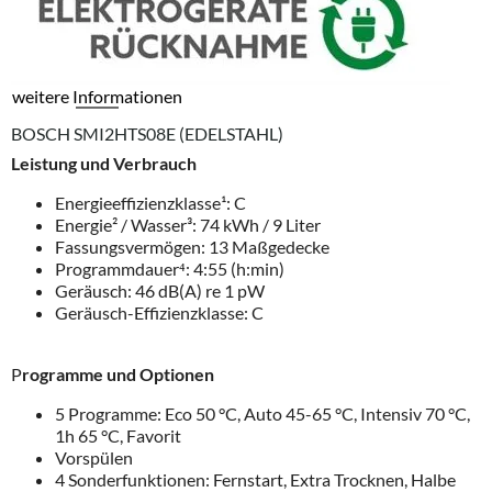
weitere Informationen
BOSCH SMI2HTS08E (EDELSTAHL)
Leistung und Verbrauch
Energieeffizienzklasse¹: C
Energie² / Wasser³: 74 kWh / 9 Liter
Fassungsvermögen: 13 Maßgedecke
Programmdauer⁴: 4:55 (h:min)
Geräusch: 46 dB(A) re 1 pW
Geräusch-Effizienzklasse: C
P
rogramme und Optionen
5 Programme: Eco 50 °C, Auto 45-65 °C, Intensiv 70 °C,
1h 65 °C, Favorit
Vorspülen
4 Sonderfunktionen: Fernstart, Extra Trocknen, Halbe