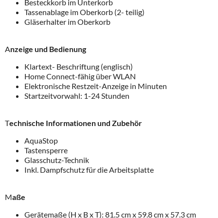
Besteckkorb im Unterkorb
Tassenablage im Oberkorb (2- teilig)
Gläserhalter im Oberkorb
A
nzeige und Bedienung
Klartext- Beschriftung (englisch)
Home Connect-fähig über WLAN
Elektronische Restzeit-Anzeige in Minuten
Startzeitvorwahl: 1-24 Stunden
T
echnische Informationen und Zubehör
AquaStop
Tastensperre
Glasschutz-Technik
Inkl. Dampfschutz für die Arbeitsplatte
M
aße
Gerätemaße (H x B x T): 81.5 cm x 59.8 cm x 57.3 cm