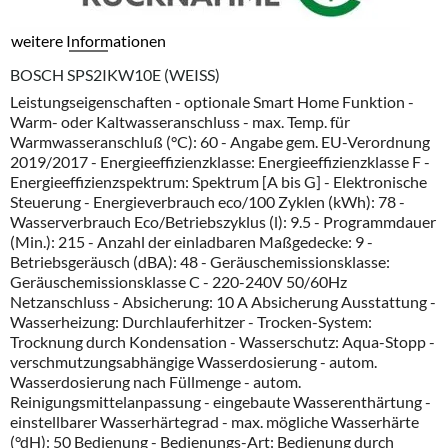
weitere Informationen
BOSCH SPS2IKW10E (WEISS)
Leistungseigenschaften - optionale Smart Home Funktion -
Warm- oder Kaltwasseranschluss - max. Temp. für
Warmwasseranschluß (°C): 60 - Angabe gem. EU-Verordnung
2019/2017 - Energieeffizienzklasse: Energieeffizienzklasse F -
Energieeffizienzspektrum: Spektrum [A bis G] - Elektronische
Steuerung - Energieverbrauch eco/100 Zyklen (kWh): 78 -
Wasserverbrauch Eco/Betriebszyklus (l): 9.5 - Programmdauer
(Min.): 215 - Anzahl der einladbaren Maßgedecke: 9 -
Betriebsgeräusch (dBA): 48 - Geräuschemissionsklasse:
Geräuschemissionsklasse C - 220-240V 50/60Hz
Netzanschluss - Absicherung: 10 A Absicherung Ausstattung -
Wasserheizung: Durchlauferhitzer - Trocken-System:
Trocknung durch Kondensation - Wasserschutz: Aqua-Stopp -
verschmutzungsabhängige Wasserdosierung - autom.
Wasserdosierung nach Füllmenge - autom.
Reinigungsmittelanpassung - eingebaute Wasserenthärtung -
einstellbarer Wasserhärtegrad - max. mögliche Wasserhärte
(°dH): 50 Bedienung - Bedienungs-Art: Bedienung durch