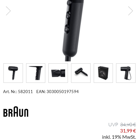
Art. Nr.: 582011
EAN: 3030050197594
34,90 €
31,99 €
inkl. 19% MwSt.