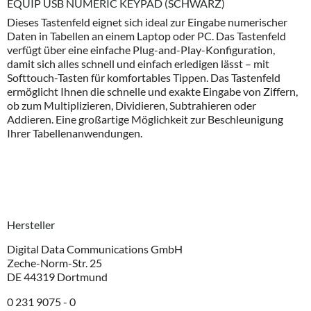
EQUIP USB NUMERIC KEYPAD (SCHWARZ)
Dieses Tastenfeld eignet sich ideal zur Eingabe numerischer
Daten in Tabellen an einem Laptop oder PC. Das Tastenfeld
verfügt über eine einfache Plug-and-Play-Konfiguration,
damit sich alles schnell und einfach erledigen lässt
–
mit
Softtouch
-
Tasten
f
ü
r
komfortables
Tippen
.
Das
Tastenfeld
erm
ö
glicht
Ihnen
die
schnelle
und
exakte
Eingabe
von
Ziffern
,
ob
zum
Multiplizieren
,
Dividieren
,
Subtrahieren
oder
Addieren
.
Eine
gro
ß
artige
M
ö
glichkeit
zur
Beschleunigung
Ihrer
Tabellenanwendungen
.
Hersteller
Digital Data Communications GmbH
Zeche-Norm-Str. 25
DE 44319 Dortmund
0 231 9075 - 0