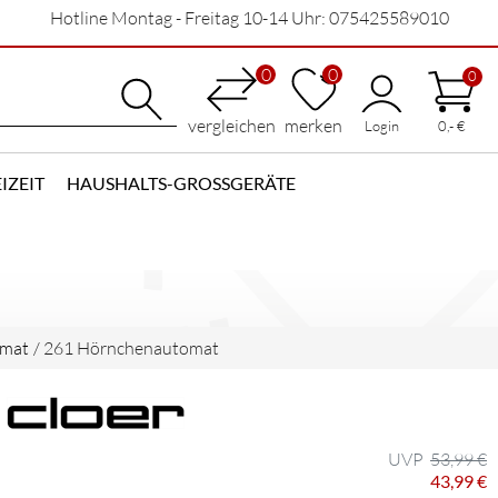
Hotline Montag - Freitag 10-14 Uhr: 075425589010
0
0
0
vergleichen
merken
Login
0,- €
IZEIT
HAUSHALTS-GROSSGERÄTE
omat
/
261 Hörnchenautomat
53,99 €
43,99 €