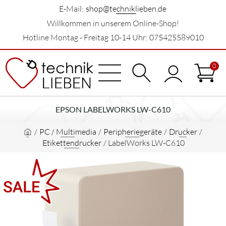
E-Mail:
shop@techniklieben.de
Willkommen in unserem Online-Shop!
Hotline Montag - Freitag 10-14 Uhr: 075425589010
0
EPSON LABELWORKS LW-C610
/
PC / Multimedia
/
Peripheriegeräte
/
Drucker
/
Etikettendrucker
/
LabelWorks LW-C610