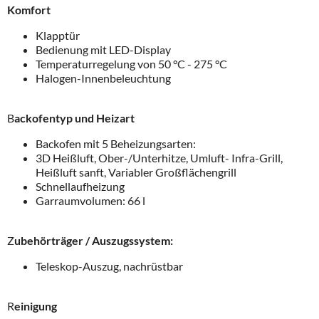
Komfort
Klapptür
Bedienung mit LED-Display
Temperaturregelung von 50 °C - 275 °C
Halogen-Innenbeleuchtung
B
ackofentyp und Heizart
Backofen mit 5 Beheizungsarten:
3D Heißluft, Ober-/Unterhitze, Umluft- Infra-Grill,
Heißluft sanft, Variabler Großflächengrill
Schnellaufheizung
Garraumvolumen: 66 l
Z
ubehörträger / Auszugssystem:
Teleskop-Auszug, nachrüstbar
R
einigung