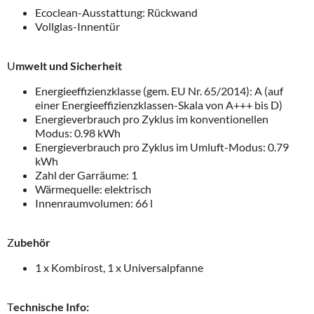
Ecoclean-Ausstattung: Rückwand
Vollglas-Innentür
U
mwelt und Sicherheit
Energieeffizienzklasse (gem. EU Nr. 65/2014): A (auf
einer Energieeffizienzklassen-Skala von A+++ bis D)
Energieverbrauch pro Zyklus im konventionellen
Modus: 0.98 kWh
Energieverbrauch pro Zyklus im Umluft-Modus: 0.79
kWh
Zahl der Garräume: 1
Wärmequelle: elektrisch
Innenraumvolumen: 66 l
Z
ubehör
1 x Kombirost, 1 x Universalpfanne
T
echnische Info: