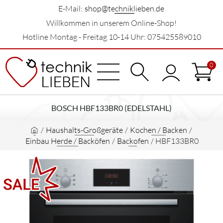
E-Mail:
shop@techniklieben.de
Willkommen in unserem Online-Shop!
Hotline Montag - Freitag 10-14 Uhr: 075425589010
0
BOSCH HBF133BR0 (EDELSTAHL)
/
Haushalts-Großgeräte
/
Kochen / Backen
/
Einbau Herde / Backöfen
/
Backofen
/
HBF133BR0