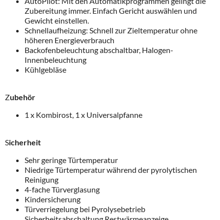
AutoPilot: Mit den Automatikprogrammen gelingt die
Zubereitung immer. Einfach Gericht auswählen und
Gewicht einstellen.
Schnellaufheizung: Schnell zur Zieltemperatur ohne
höheren Energieverbrauch
Backofenbeleuchtung abschaltbar, Halogen-
Innenbeleuchtung
Kühlgebläse
Z
ubehör
1 x Kombirost, 1 x Universalpfanne
S
icherheit
Sehr geringe Türtemperatur
Niedrige Türtemperatur während der pyrolytischen
Reinigung
4-fache Türverglasung
Kindersicherung
Türverriegelung bei Pyrolysebetrieb
Sicherheitsabschaltung Restwärmeanzeige