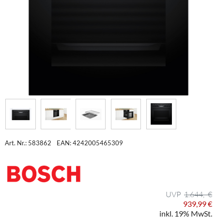
Art. Nr.: 583862
EAN: 4242005465309
1.644,- €
939,99 €
inkl. 19% MwSt.