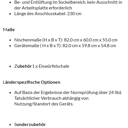
Be- und Entlüftung im Sockelbereich, kein Ausschnitt in
der Arbeitsplatte erforderlich
Länge des Anschlusskabel: 230 cm
M
aße
Nischenmaße (H x B x T): 82.0 cm x 60.0 cm x 55.0 cm
Gerätemaße ( H x B x T): 82.0 cm x 59.8 cm x 54.8 cm
Z
ubehör
1 x Eiswürfelschale
L
änderspezifische Optionen
Auf Basis der Ergebnisse der Normprüfung über 24 Std.
Tatsächlicher Verbrauch abhängig von
Nutzung/Standort des Geräts.
S
onderzubehör