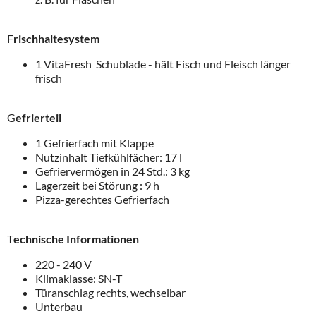
F
rischhaltesystem
1 VitaFresh Schublade - hält Fisch und Fleisch länger
frisch
G
efrierteil
1 Gefrierfach mit Klappe
Nutzinhalt Tiefkühlfächer: 17 l
Gefriervermögen in 24 Std.: 3 kg
Lagerzeit bei Störung : 9 h
Pizza-gerechtes Gefrierfach
T
echnische Informationen
220 - 240 V
Klimaklasse: SN-T
Türanschlag rechts, wechselbar
Unterbau