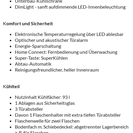
Unterbau-Kühlschrank
DimLight - sanft aufdimmende LED-Innenbeleuchtung
K
omfort und Sicherheit
Elektronische Temperaturregelung über LED ablesbar
Optischer und akustischer Türalarm
Energie-Sparschaltung
Home Connect: Fernbedienung und Überwachung
Super-Taste: SuperKühlen
Abtau-Automatik
Reinigungsfreundlicher, heller Innenraum
K
ühlteil
Nutzinhalt Kühlfächer: 93 l
1 Ablagen aus Sicherheitsglas
3 Türabsteller
Davon 1 Flaschenhalter mit extra tiefen Türabsteller
Flaschenwelle für zwei Flaschen
Bodenfach m. Schiebedeckel: abgetrennter Lagerbereich
z. B. für Flaschen