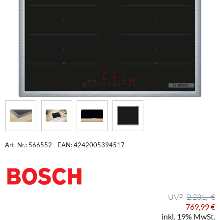
Art. Nr.: 566552
EAN: 4242005394517
2.231,- €
769,99 €
inkl. 19% MwSt.