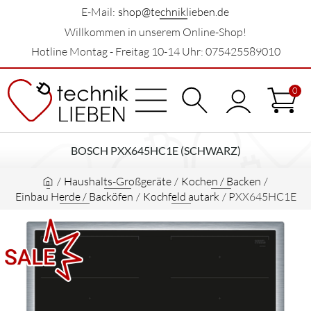
E-Mail:
shop@techniklieben.de
Willkommen in unserem Online-Shop!
Hotline Montag - Freitag 10-14 Uhr: 075425589010
0
BOSCH PXX645HC1E (SCHWARZ)
/
Haushalts-Großgeräte
/
Kochen / Backen
/
Einbau Herde / Backöfen
/
Kochfeld autark
/
PXX645HC1E