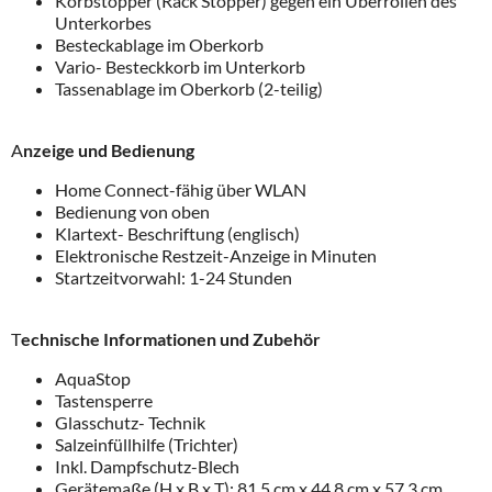
Korbstopper (Rack Stopper) gegen ein Überrollen des
Unterkorbes
Besteckablage im Oberkorb
Vario- Besteckkorb im Unterkorb
Tassenablage im Oberkorb (2-teilig)
A
nzeige und Bedienung
Home Connect-fähig über WLAN
Bedienung von oben
Klartext- Beschriftung (englisch)
Elektronische Restzeit-Anzeige in Minuten
Startzeitvorwahl: 1-24 Stunden
T
echnische Informationen und Zubehör
AquaStop
Tastensperre
Glasschutz- Technik
Salzeinfüllhilfe (Trichter)
Inkl. Dampfschutz-Blech
Gerätemaße (H x B x T): 81.5 cm x 44.8 cm x 57.3 cm