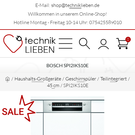
E-Mail:
shop@techniklieben.de
Willkommen in unserem Online-Shop!
Hotline Montag - Freitag 10-14 Uhr: 075425589010
0
BOSCH SPI2IKS10E
/
Haushalts-Großgeräte
/
Geschirrspüler
/
Teilintegriert
/
45 cm
/
SPI2IKS10E