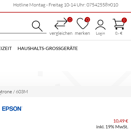
Hotline Montag - Freitag 10-14 Uhr: 075425589010
0
0
0
vergleichen
merken
Login
0,- €
IZEIT
HAUSHALTS-GROSSGERÄTE
atrone
/
603M
10,49 €
inkl. 19% MwSt.