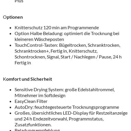
Plus
O
ptionen
Knitterschutz 120 min am Programmende
Option Halbe Beladung: optimiert die Trocknung bei
kleineren Wäscheposten
TouchControl-Tasten: Bügeltrocken, Schranktrocken,
Schranktrocken+, Fertig in, Knitterschutz,
Schontrocknen, Signal, Start / Nachlegen / Pause, 24 h
Fertig in
K
omfort und Sicherheit
Sensitive Drying System: große Edelstahltrommel,
Mitnehmer im Softdesign
EasyClean Filter
AutoDry: feuchtegesteuerte Trocknungsprogramme
Großes, übersichtliches LED-Display für Restzeitanzeige
und 24 h Endezeitvorwahl, Programmstatus,
Zusatzfunktionen.
Beladungsempfehlung