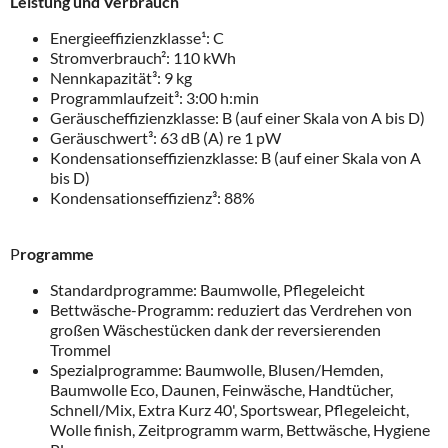
Leistung und Verbrauch
Energieeffizienzklasse¹: C
Stromverbrauch²: 110 kWh
Nennkapazität³: 9 kg
Programmlaufzeit³: 3:00 h:min
Geräuscheffizienzklasse: B (auf einer Skala von A bis D)
Geräuschwert³: 63 dB (A) re 1 pW
Kondensationseffizienzklasse: B (auf einer Skala von A
bis D)
Kondensationseffizienz³: 88%
P
rogramme
Standardprogramme: Baumwolle, Pflegeleicht
Bettwäsche-Programm: reduziert das Verdrehen von
großen Wäschestücken dank der reversierenden
Trommel
Spezialprogramme: Baumwolle, Blusen/Hemden,
Baumwolle Eco, Daunen, Feinwäsche, Handtücher,
Schnell/Mix, Extra Kurz 40', Sportswear, Pflegeleicht,
Wolle finish, Zeitprogramm warm, Bettwäsche, Hygiene