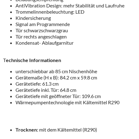
AntiVibration Design: mehr Stabilität und Laufruhe
Trommelinnenbeleuchtung: LED
Kindersicherung
Signal am Programmende
Tür schwarzschwarzgrau
Tür rechts angeschlagen
Kondensat- Ablaufgarnitur
T
echnische Informationen
unterschiebbar ab 85 cm Nischenhöhe
Gerätemaße (H x B): 84.2 cm x 59.8 cm
Gerätetiefe: 61.3 cm
Gerätetiefe inkl. Tür: 64.8 cm
Gerätetiefe mit geöffneter Tür: 109.6 cm
Wärmepumpentechnologie mit Kältemittel R290
Trocknen:
mit dem Kältemittel (R290)